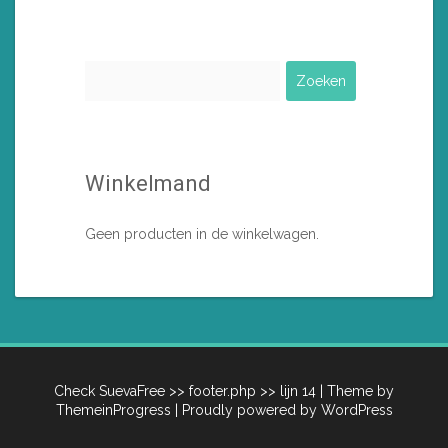
kan
gekozen
worden
Zoeken
op
naar:
de
productpagina
Winkelmand
Geen producten in de winkelwagen.
Check SuevaFree >> footer.php >> lijn 14
| Theme by
ThemeinProgress
| Proudly powered by WordPress