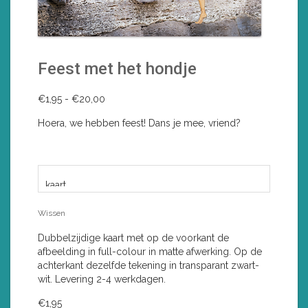
Feest met het hondje
Prijsklasse:
€
1,95
-
€
20,00
€1,95
Hoera, we hebben feest! Dans je mee, vriend?
tot
€20,00
VORM
Wissen
Dubbelzijdige kaart met op de voorkant de
afbeelding in full-colour in matte afwerking. Op de
achterkant dezelfde tekening in transparant zwart-
wit. Levering 2-4 werkdagen.
€
1,95