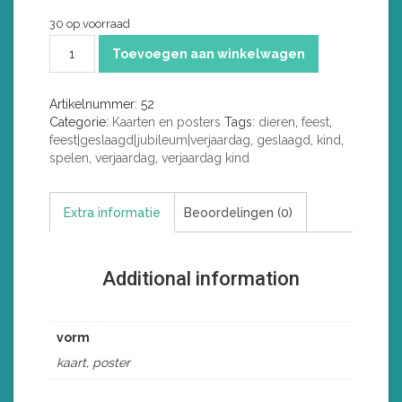
30 op voorraad
Feest
Toevoegen aan winkelwagen
met
het
hondje
Artikelnummer:
52
aantal
Categorie:
Kaarten en posters
Tags:
dieren
,
feest
,
feest|geslaagd|jubileum|verjaardag
,
geslaagd
,
kind
,
spelen
,
verjaardag
,
verjaardag kind
Extra informatie
Beoordelingen (0)
Additional information
vorm
kaart, poster