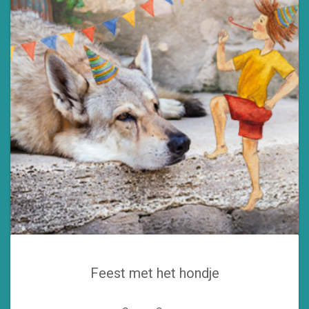
gekozen
worden
op
de
productpagina
Feest met het hondje