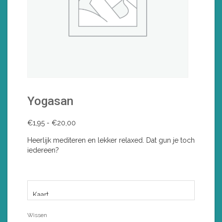
Yogasan
Prijsklasse:
€
1,95
-
€
20,00
€1,95
Heerlijk mediteren en lekker relaxed. Dat gun je toch
tot
iedereen?
€20,00
VORM
Wissen