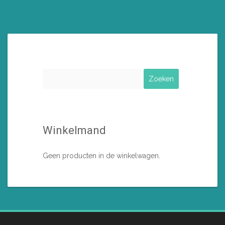
meerdere
variaties.
Deze
optie
kan
gekozen
worden
Zoeken
op
naar:
de
productpagina
Winkelmand
Geen producten in de winkelwagen.