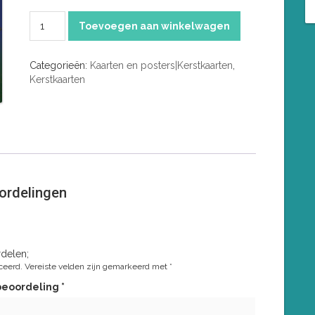
Happy
Toevoegen aan winkelwagen
Holidays
aantal
Categorieën:
Kaarten en posters|Kerstkaarten
,
Kerstkaarten
ordelingen
delen;
ceerd.
Vereiste velden zijn gemarkeerd met
*
beoordeling
*