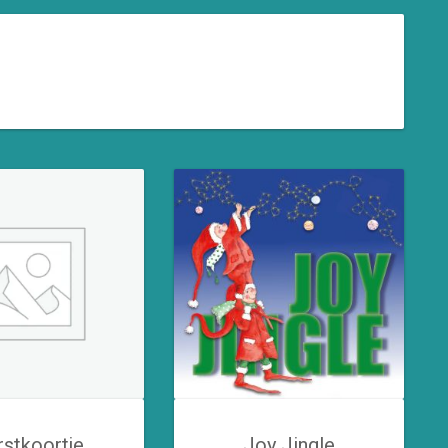
rstkoortje
Joy Jingle