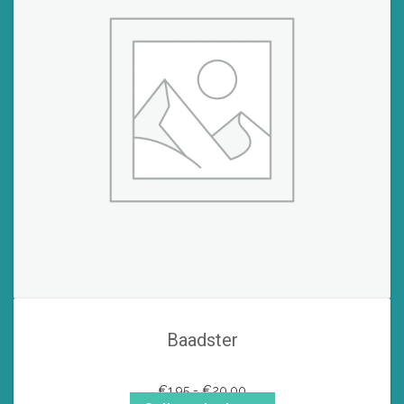
Baadster
Prijsklasse:
€
1,95
-
€
20,00