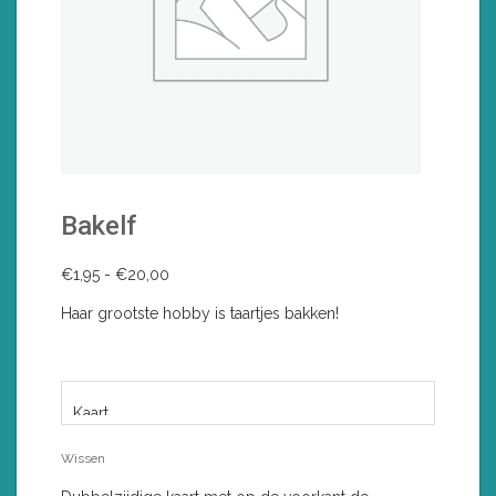
Bakelf
Prijsklasse:
€
1,95
-
€
20,00
€1,95
Haar grootste hobby is taartjes bakken!
tot
€20,00
VORM
Wissen