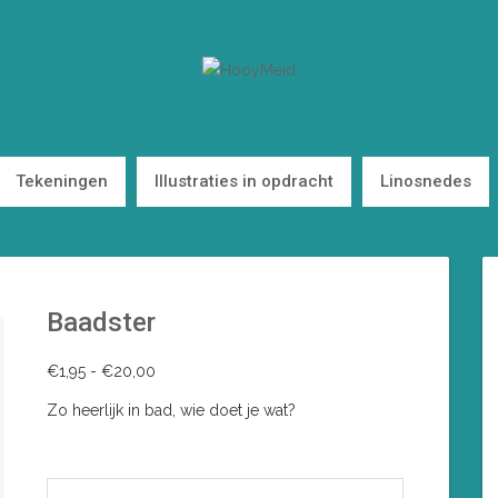
Tekeningen
Illustraties in opdracht
Linosnedes
Baadster
Prijsklasse:
€
1,95
-
€
20,00
€1,95
Zo heerlijk in bad, wie doet je wat?
tot
€20,00
VORM