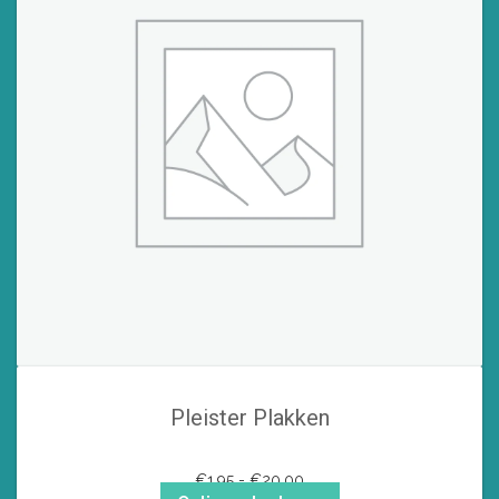
Pleister Plakken
Prijsklasse:
€
1,95
-
€
20,00