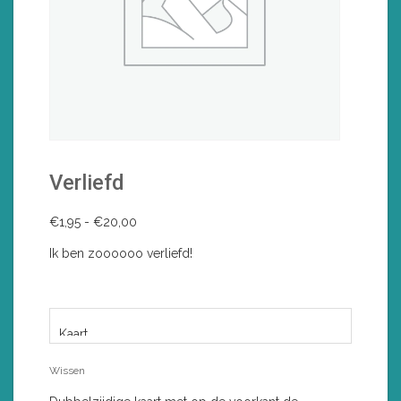
Verliefd
Prijsklasse:
€
1,95
-
€
20,00
€1,95
Ik ben zoooooo verliefd!
tot
€20,00
VORM
Wissen